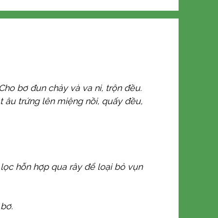
Cho bơ đun chảy và va ni, trộn đều.
t âu trứng lên miệng nồi, quấy đều,
 lọc hỗn hợp qua rây để loại bỏ vụn
 bơ.