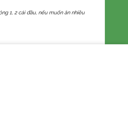
ỏng 1, 2 cái đầu, nếu muốn ăn nhiều
, trộn đều. Cho sữa ấm vào trộn đều,
 sữa. Cho vani trộn đều. Lọc hỗn hợp
. Khi kem trứng đặc và bóng, nếm thử
guội nhanh. Dùng nilon bọc thực phẩm
em không bị đóng váng trên mặt. Để