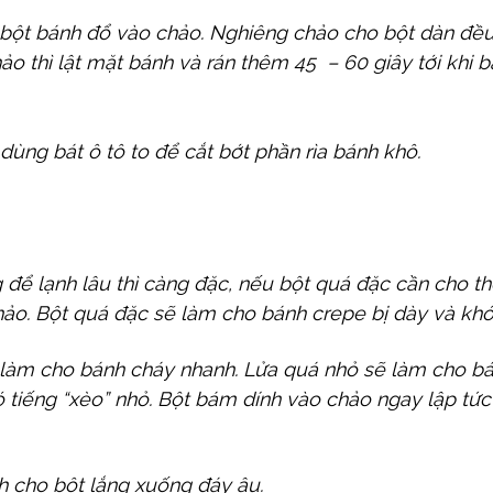
bột bánh đổ vào chảo. Nghiêng chảo cho bột dàn đều. R
hảo thì lật mặt bánh và rán thêm 45 – 60 giây tới khi 
dùng bát ô tô to để cắt bớt phần rìa bánh khô.
g để lạnh lâu thì càng đặc, nếu bột quá đặc cần cho t
hảo. Bột quá đặc sẽ làm cho bánh crepe bị dày và khó
 làm cho bánh cháy nhanh. Lửa quá nhỏ sẽ làm cho bánh
 tiếng “xèo” nhỏ. Bột bám dính vào chảo ngay lập tức
h cho bột lắng xuống đáy âu.