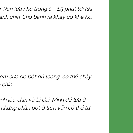
án lửa nhỏ trong 1 – 1.5 phút tới khi
bánh chín. Cho bánh ra khay có khe hở,
hêm sữa để bột đủ loãng, có thể chảy
 chín.
 lâu chín và bị dai. Mình để lửa ở
 nhưng phần bột ở trên vẫn có thể tự