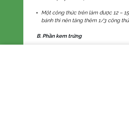
Một công thức trên làm được 12 – 15
bánh thì nên tăng thêm 1/3 công thức
B. Phần kem trứng
. Cho lòng đỏ trứng và đường vào âu
cho sữa từng phần nhỏ, đánh đều để
qua rây, đổ vào nồi.
Đun ở lửa vừa, quấy liên tục trong 
không thấy có vị bột nữa thì bắc khỏ
Đổ kem trứng ra bát. Dùng phới quấ
phủ lên mặt âu kem, làm sao cho ni
kem vào tủ lạnh 30 – 40 phút tới kh