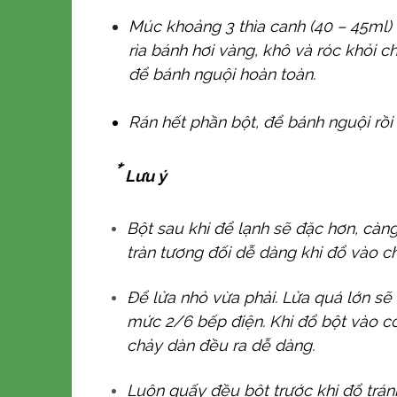
Múc khoảng 3 thìa canh (40 – 45ml) 
rìa bánh hơi vàng, khô và róc khỏi c
để bánh nguội hoàn toàn.
Rán hết phần bột, để bánh nguội rồi 
*
Lưu ý
Bột sau khi để lạnh sẽ đặc hơn, càn
tràn tương đối dễ dàng khi đổ vào c
Để lửa nhỏ vừa phải. Lửa quá lớn sẽ
mức 2/6 bếp điện. Khi đổ bột vào có
chảy dàn đều ra dễ dàng.
Luôn quấy đều bột trước khi đổ trán