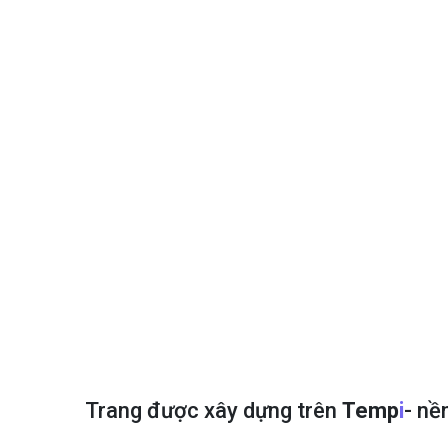
Trang được xây dựng trên
Temp
I
- nề