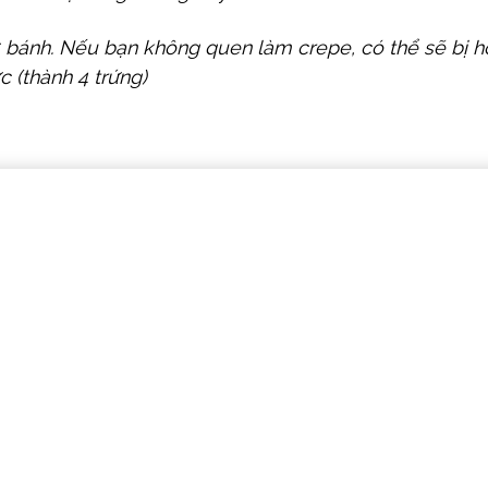
 bánh. Nếu bạn không quen làm crepe, có thể sẽ bị h
 (thành 4 trứng)
, đánh tới khi lòng đỏ vàng nhạt và bông mịn. Rây bột
 sữa hoà quyện trong hỗn hợp trứng rồi mới cho thêm
khi đun để tránh trưng bị chín làm hỗn hợp bị vón cục
i bếp.
y mạnh tay trong 1 – 3 phút, giúp kem mịn mượt và n
lon sát mặt kem, không để hở chỗ nào để giúp cho k
i kem nguội hoàn toàn.