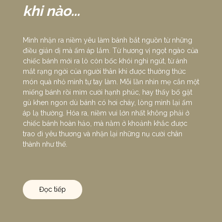
khi nào...
Mình nhận ra niềm yêu làm bánh bắt nguồn từ những
điều giản dị mà ấm áp lắm. Từ hương vị ngọt ngào của
chiếc bánh mới ra lò còn bốc khói nghi ngút, từ ánh
mắt rạng ngời của người thân khi được thưởng thức
món quà nhỏ mình tự tay làm. Mỗi lần nhìn mẹ cắn một
miếng bánh rồi mỉm cười hạnh phúc, hay thấy bố gật
gù khen ngon dù bánh có hơi cháy, lòng mình lại ấm
áp lạ thường. Hóa ra, niềm vui lớn nhất không phải ở
chiếc bánh hoàn hảo, mà nằm ở khoảnh khắc được
trao đi yêu thương và nhận lại những nụ cười chân
thành như thế.
Đọc tiếp