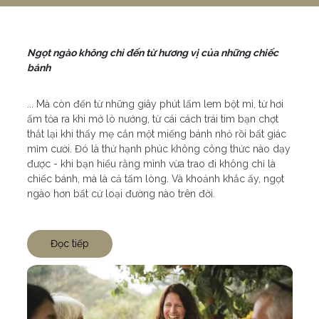
Ngọt ngào không chỉ đến từ hương vị của những chiếc
bánh
... Mà còn đến từ những giây phút lấm lem bột mì, từ hơi
ấm tỏa ra khi mở lò nướng, từ cái cách trái tim bạn chợt
thắt lại khi thấy mẹ cắn một miếng bánh nhỏ rồi bất giác
mỉm cười. Đó là thứ hạnh phúc không công thức nào dạy
được - khi bạn hiểu rằng mình vừa trao đi không chỉ là
chiếc bánh, mà là cả tấm lòng. Và khoảnh khắc ấy, ngọt
ngào hơn bất cứ loại đường nào trên đời.
Đọc tiếp